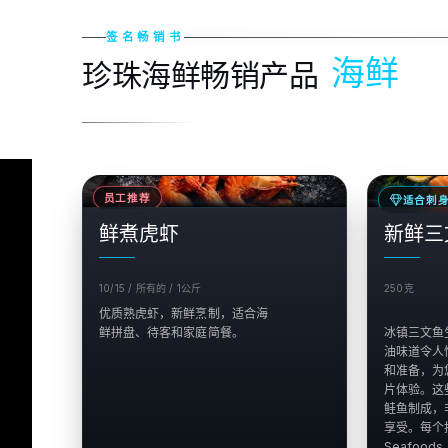
签名畅销书
海鲜
珍珠海鲜畅销产品
销售
销售
员工推荐
适合刺
$
$
鲜煮虎虾
新鲜三
10/15 / 所有的 / 1公斤
250克
优质熟虎虾，新鲜烹制，适合海
鲜拼盘、待客和家庭简餐。
冰镇三文鱼
油味道令人
和准备，为
片体验。这
鲑鱼制成，
享受。每个托
Seafoo