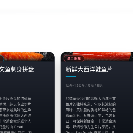
销售
员工推荐
身
$
文鱼刺身拼盘
新鲜大西洋鲑鱼片
1公斤-1.2公斤 / 皮肤 / 每片
生鱼片托盘的浓郁黄
尽情享受我们的冰鲜大西洋三文
愉悦，经过专业切片
鱼片的独特味道，它以其浓郁的
您带来最美味的生鱼
风味、黄油般的质地和鲜艳的色
些托盘由优质大西洋
彩而闻名。其来源可靠，包装专
非常适合娱乐或个人
业，可保持新鲜度，非常适合烧
盘均由 Pearl
烤、烘焙或作为生鱼片享用。从
ds 冷藏并精心交付，为
Pearl Seafoods 在线订购，即