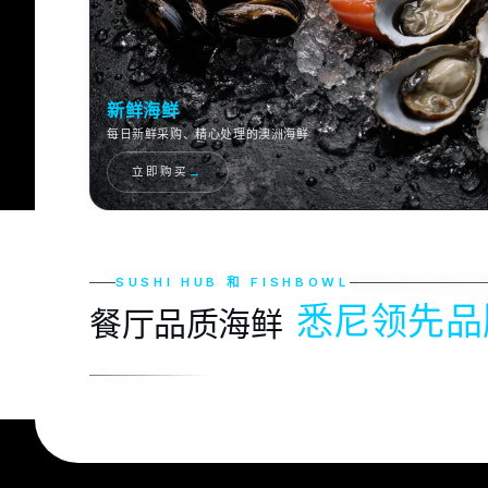
新鲜海鲜
每日新鲜采购、精心处理的澳洲海鲜
→
立即购买
SUSHI HUB 和 FISHBOWL
悉尼领先品
餐厅品质海鲜
寿司中心
深受包括
Sushi Hub
在内的领先寿司连锁店的信赖
→
购买寿司级海鲜