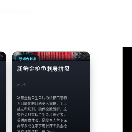
销售
适合刺身
$
新鲜金枪鱼刺身拼盘
250克
冰镇金枪鱼生鱼片的浓郁口感和
入口即化的口感令人愉悦，手工
挑选和切割，确保极致新鲜。这
些托盘非常适合生鱼片爱好者，
提供即食体验，是给客人留下深
刻印象或在家享用餐厅品质金枪
鱼的理想选择。在 Pearl