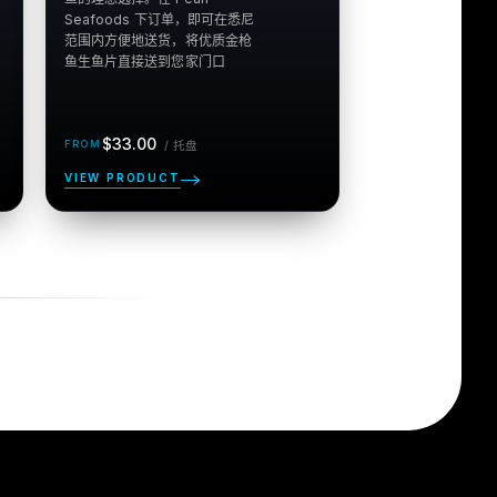
Seafoods 下订单，即可在悉尼
范围内方便地送货，将优质金枪
正
每 托
$33.00
/
托盘
盘
常
价
VIEW PRODUCT
格