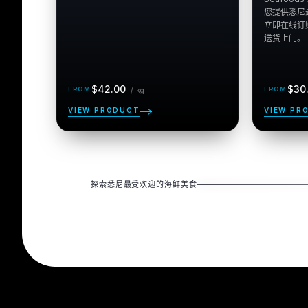
您提供悉尼
立即在线订
正
每 kg
正
$42.00
$30
/
kg
常
常
价
价
VIEW PRODUCT
VIEW PR
格
格
探索悉尼最受欢迎的海鲜美食