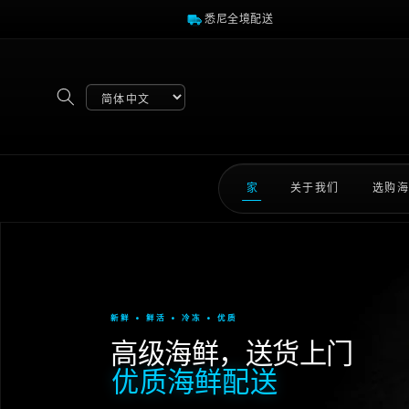
跳至内
悉尼全境配送
容
Select
language
家
关于我们
选购海
新鲜 • 鲜活 • 冷冻 • 优质
高级海鲜，送货上门
优质海鲜配送