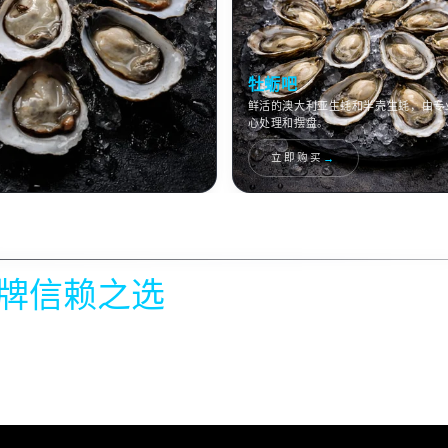
牡蛎吧
鲜活的澳大利亚生蚝和半壳生蚝，由专
心处理和摆盘。
→
立即购买
牌信赖之选
鱼缸
被
Fishbowl
等快速发展的品牌选中
→
选购新鲜夏威夷生鱼饭食材