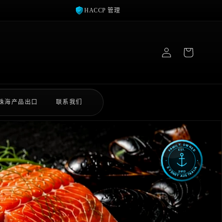
HACCP 管理
登
录
珠海产品出口
联系我们
FAMILY OWNED
FAMILY OWNED
FAMILY OWNED
EST.
EST.
EST.
SYDNEY AUSTRALIA
SYDNEY AUSTRALIA
SYDNEY AUSTRALIA
2013
2013
2013