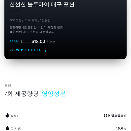
신선한 블루아이 대구 포션
200그램 / 피부 켜기 / 1인분당
단단하면서도 쫄깃한 식감이 특징인 칠드
블루 아이 대구 부분의 깨끗하고...
정
할
단
$18.00
$20.00
/
부분
가
인
위 부
분
가
VIEW PRODUCT
영양
1회 제공량당
영양성분
칼로리
330 킬로칼로리
총 지방
15.0 g