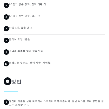
1/2컵의 붉은 양파, 잘게 다진 것
1/4컵 신선한 고수, 다진 것
라임 1개, 즙을 낸 것
올리브 오일 1큰술
소금과 후추를 넣어 맛을 낸다
원하시는 샐러드 (선택 사항, 서빙용)
방법
생선에 기름을 살짝 바르거나 스프레이로 뿌려줍니다. 양념 믹스를 뿌려 양면을 골
고루 코팅합니다.