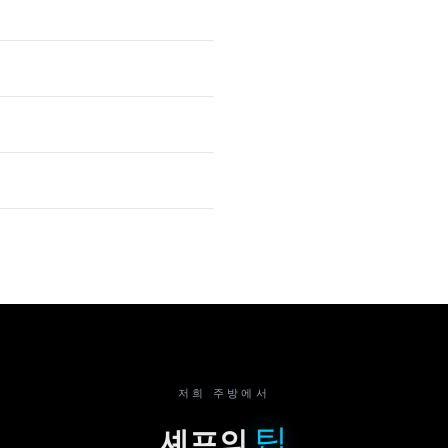
저희 주방에서
팁
셰프의