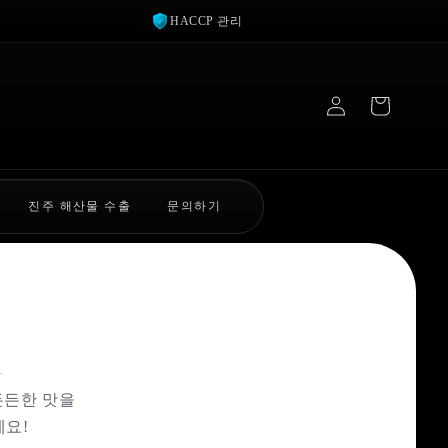
HACCP 관리
로
그
인
진주 해산물 수출
문의하기
어
든든한 맛을
세요!