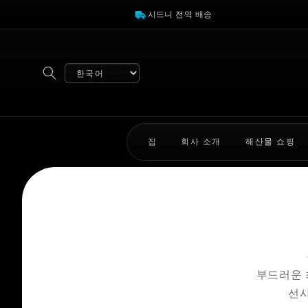
콘텐츠
로 건너
시드니 전역 배송
뛰기
Select
language
집
회사 소개
해산물 쇼핑
부드러운 
선사