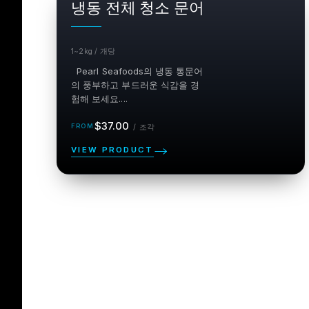
냉동 전체 청소 문어
1~2kg / 개당
Pearl Seafoods의 냉동 통문어
의 풍부하고 부드러운 식감을 경
험해 보세요....
정
단
$37.00
/
조각
위 조
가
각
VIEW PRODUCT