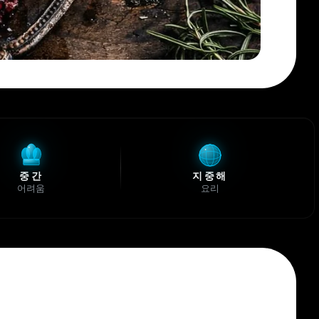
중간
지중해
어려움
요리