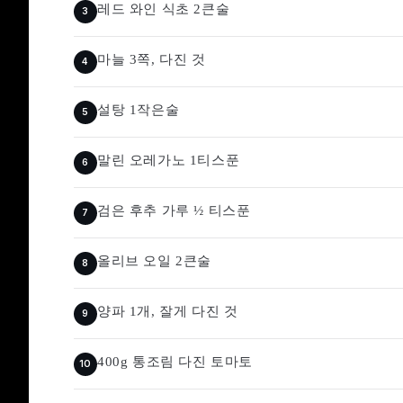
레드 와인 식초 2큰술
마늘 3쪽, 다진 것
설탕 1작은술
말린 오레가노 1티스푼
검은 후추 가루 ½ 티스푼
올리브 오일 2큰술
양파 1개, 잘게 다진 것
400g 통조림 다진 토마토