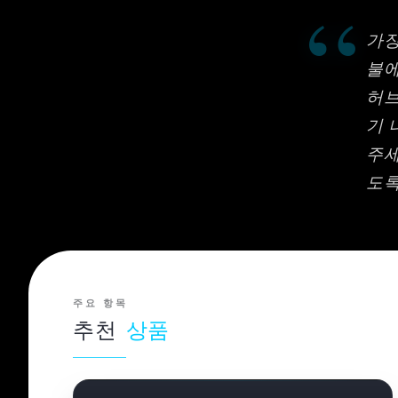
“
가장
불에
허브
기 
주세
도록
주요 항목
추천
상품