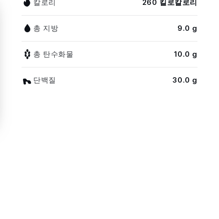
칼로리
260 킬로칼로리
총 지방
9.0 g
총 탄수화물
10.0 g
단백질
30.0 g