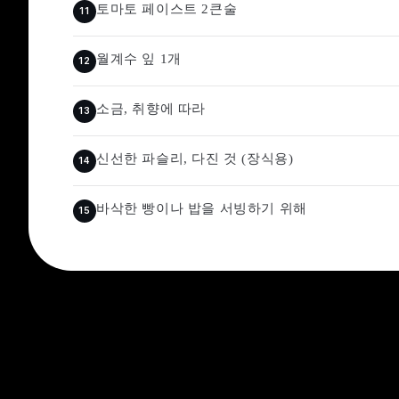
토마토 페이스트 2큰술
월계수 잎 1개
소금, 취향에 따라
신선한 파슬리, 다진 것 (장식용)
바삭한 빵이나 밥을 서빙하기 위해